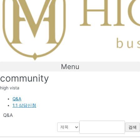
Menu
community
high vista
Q&A
1:1 상담신청
Q&A
검색